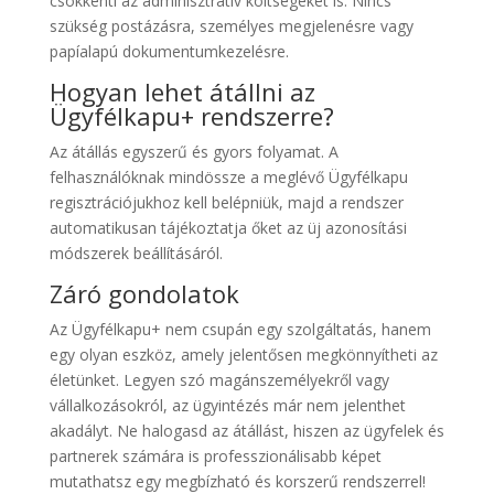
csökkenti az adminisztratív költségeket is. Nincs
szükség postázásra, személyes megjelenésre vagy
papíalapú dokumentumkezelésre.
Hogyan lehet átállni az
Ügyfélkapu+ rendszerre?
Az átállás egyszerű és gyors folyamat. A
felhasználóknak mindössze a meglévő Ügyfélkapu
regisztrációjukhoz kell belépniük, majd a rendszer
automatikusan tájékoztatja őket az üj azonosítási
módszerek beállításáról.
Záró gondolatok
Az Ügyfélkapu+ nem csupán egy szolgáltatás, hanem
egy olyan eszköz, amely jelentősen megkönnyítheti az
életünket. Legyen szó magánszemélyekről vagy
vállalkozásokról, az ügyintézés már nem jelenthet
akadályt. Ne halogasd az átállást, hiszen az ügyfelek és
partnerek számára is professzionálisabb képet
mutathatsz egy megbízható és korszerű rendszerrel!