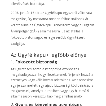
ellenőrzését biztosítja.
január 16-tól az Ügyfélkapu egyszerű változata
megszűnt, így mostanra minden felhasználónak át
kellett állnia az Ügyfélkapu+ rendszerre vagy a Digitális
Állampolgár (DÁP) alkalmazásra. Ez az átállás a
fokozott biztonságot és egyszerűbb ügyintézést
szolgálja.
Az Ügyfélkapu+ legfőbb előnyei
1.
Fokozott biztonság
Az ügyintézés során a kétlépcsős azonosítás
megakadályozza, hogy illetéktelenek férjenek hozzá a
személyes vagy vállalkozási adatokhoz. Az azonosítás
egy jelszó mellett egy újabb biztonsági kód beírását is
megköveteli, amelyet e-mailben vagy egy hitelesítő
alkalmazáson keresztül kap meg a felhasználó.
2.
Gyors és kényelmes ügyintézés