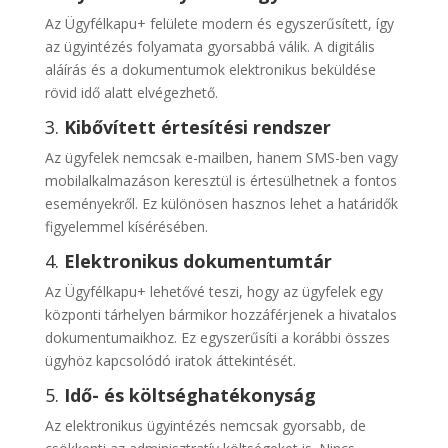
Az Ügyfélkapu+ felülete modern és egyszerűsített, így
az ügyintézés folyamata gyorsabbá válik. A digitális
aláírás és a dokumentumok elektronikus beküldése
rövid idő alatt elvégezhető.
3.
Kibővített értesítési rendszer
Az ügyfelek nemcsak e-mailben, hanem SMS-ben vagy
mobilalkalmazáson keresztül is értesülhetnek a fontos
eseményekről. Ez különösen hasznos lehet a határidők
figyelemmel kísérésében.
4.
Elektronikus dokumentumtár
Az Ügyfélkapu+ lehetővé teszi, hogy az ügyfelek egy
központi tárhelyen bármikor hozzáférjenek a hivatalos
dokumentumaikhoz. Ez egyszerűsíti a korábbi összes
ügyhöz kapcsolódó iratok áttekintését.
5.
Idő- és költséghatékonyság
Az elektronikus ügyintézés nemcsak gyorsabb, de